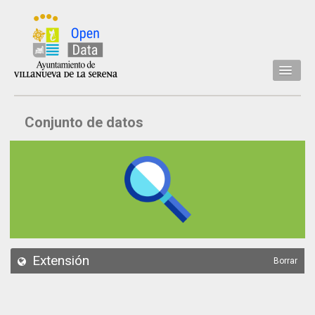
Inicio
Conjunto de datos
Datos
Conjuntos de datos
Concejalía
Temáticas
Acerca de
API
Extensión
Borrar
Actualización
Noticias