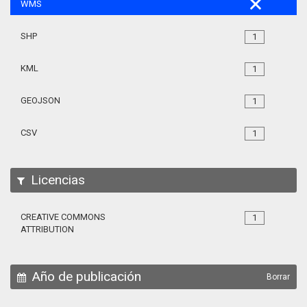
WMS
SHP
1
KML
1
GEOJSON
1
CSV
1
Licencias
CREATIVE COMMONS
1
ATTRIBUTION
Año de publicación
Borrar