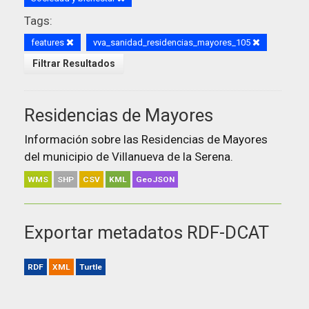
Tags:
features
vva_sanidad_residencias_mayores_105
Filtrar Resultados
Residencias de Mayores
Información sobre las Residencias de Mayores
del municipio de Villanueva de la Serena.
WMS
SHP
CSV
KML
GeoJSON
Exportar metadatos RDF-DCAT
RDF
XML
Turtle