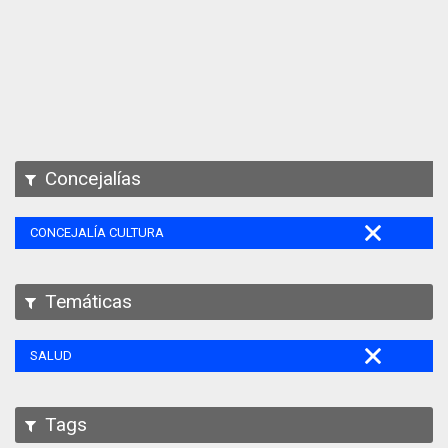
Apps
Participa
Documentación
SPARQL
Concejalías
CONCEJALÍA CULTURA
Temáticas
SALUD
Tags