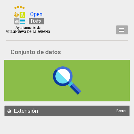
Inicio
Conjunto de datos
Datos
Conjuntos de datos
Concejalía
Temáticas
Acerca de
API
Extensión
Borrar
Actualización
Noticias