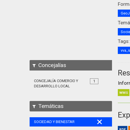
Form
Geo
Temát
Socie
Tags:
vva_
Concejalías
Res
CONCEJALÍA COMERCIO Y
1
Infor
DESARROLLO LOCAL
WMS
Temáticas
Exp
SOCIEDAD Y BIENESTAR
RDF