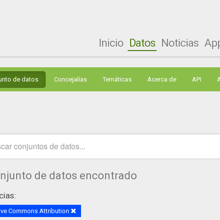
Inicio
Datos
Noticias
Ap
unto de datos
Concejalías
Temáticas
Acerca de
API
onjunto de datos encontrado
cias:
ive Commons Attribution