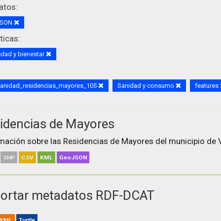
atos:
JSON
icas:
dad y bienestar
sanidad_residencias_mayores_105
Sanidad y consumo
features
idencias de Mayores
mación sobre las Residencias de Mayores del municipio de V
SHP
CSV
KML
GeoJSON
ortar metadatos RDF-DCAT
XML
Turtle