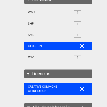
WMS
1
SHP
1
KML
1
GEOJSON
CSV
1
Licencias
CREATIVE COMMONS
ATTRIBUTION