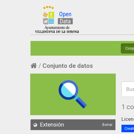
Conj
Conjunto de datos
1 c
Licen
Extensión
Borrar
Creat