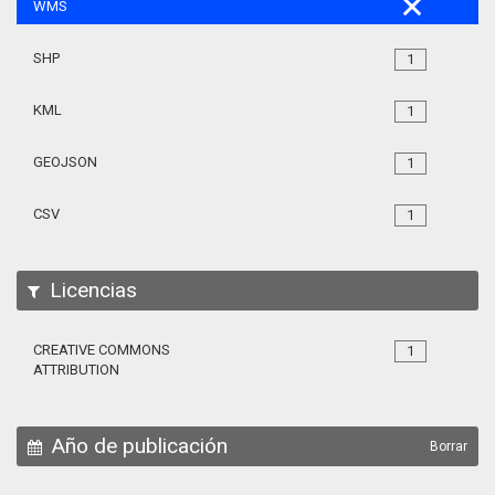
WMS
SHP
1
KML
1
GEOJSON
1
CSV
1
Licencias
CREATIVE COMMONS
1
ATTRIBUTION
Año de publicación
Borrar