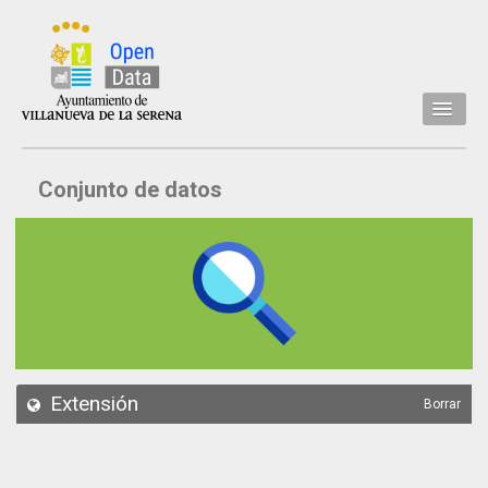
Inicio
Conjunto de datos
Datos
Conjuntos de datos
Concejalía
Temáticas
Acerca de
API
Extensión
Borrar
Actualización
Noticias