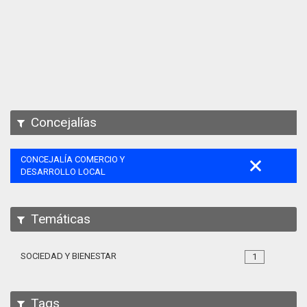
Apps
Participa
Documentación
SPARQL
Concejalías
CONCEJALÍA COMERCIO Y
DESARROLLO LOCAL
Temáticas
SOCIEDAD Y BIENESTAR
1
Tags