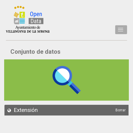
Inicio
Conjunto de datos
Datos
Conjuntos de datos
Concejalía
Temáticas
Acerca de
API
Extensión
Borrar
Actualización
Noticias