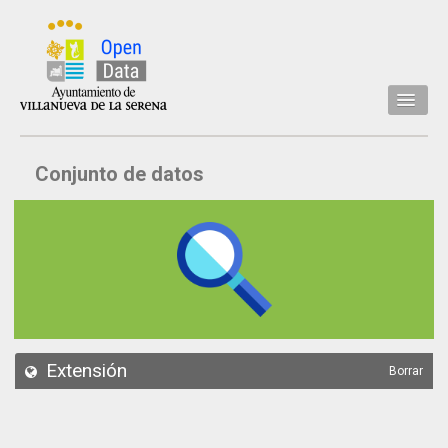
Inicio
Conjunto de datos
Datos
Conjuntos de datos
Concejalía
Temáticas
Acerca de
API
Extensión
Borrar
Actualización
Noticias