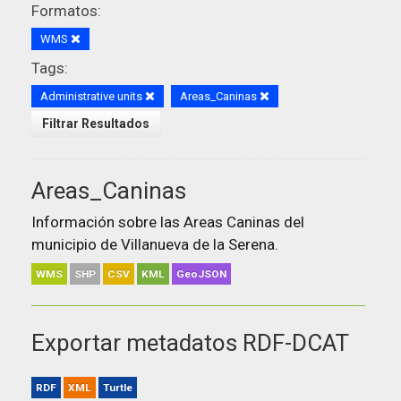
Formatos:
WMS
Tags:
Administrative units
Areas_Caninas
Filtrar Resultados
Areas_Caninas
Información sobre las Areas Caninas del
municipio de Villanueva de la Serena.
WMS
SHP
CSV
KML
GeoJSON
Exportar metadatos RDF-DCAT
RDF
XML
Turtle