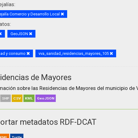
jalías:
jalía Comercio y Desarrollo Local
atos:
GeoJSON
dad y consumo
vva_sanidad_residencias_mayores_105
idencias de Mayores
mación sobre las Residencias de Mayores del municipio de V
SHP
CSV
KML
GeoJSON
ortar metadatos RDF-DCAT
XML
Turtle