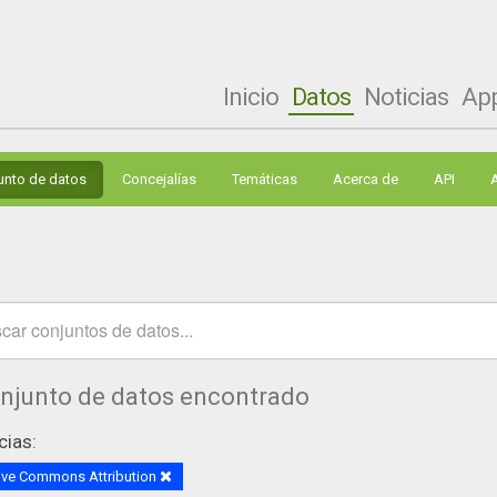
Inicio
Datos
Noticias
Ap
unto de datos
Concejalías
Temáticas
Acerca de
API
onjunto de datos encontrado
cias:
ive Commons Attribution