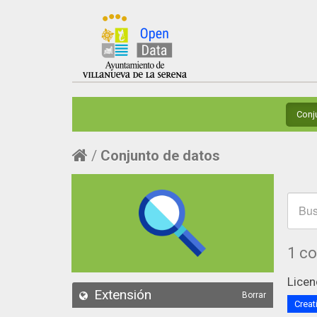
Conj
Conjunto de datos
1 c
Licen
Extensión
Borrar
Creat