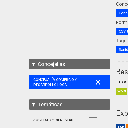
Conce
Conce
Form
CSV
Tags:
Sani
Concejalías
Res
CONCEJALÍA COMERCIO Y
Infor
DESARROLLO LOCAL
WMS
Temáticas
Exp
SOCIEDAD Y BIENESTAR
1
RDF