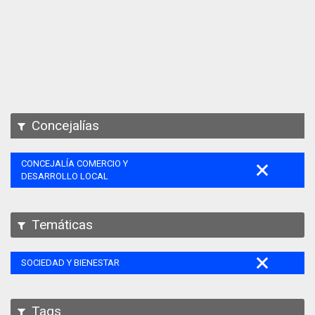
Apps
Participa
Documentación
SPARQL
Concejalías
CONCEJALÍA COMERCIO Y
DESARROLLO LOCAL
Temáticas
SOCIEDAD Y BIENESTAR
Tags