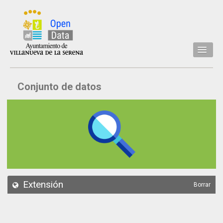
Inicio
Conjunto de datos
Datos
Conjuntos de datos
Concejalía
Temáticas
Acerca de
API
Extensión
Borrar
Actualización
Noticias