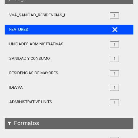
VVA_SANIDAD_RESIDENCIAS_MAYORES_105
1
FEATURES
UNIDADES ADMINISTRATIVAS
1
SANIDAD Y CONSUMO
1
RESIDENCIAS DE MAYORES
1
IDEVVA
1
ADMINISTRATIVE UNITS
1
Formatos