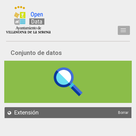
Inicio
Conjunto de datos
Datos
Conjuntos de datos
Concejalía
Temáticas
Acerca de
API
Extensión
Borrar
Actualización
Noticias