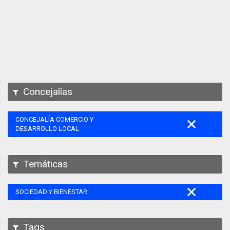
Apps
Participa
Documentación
SPARQL
Concejalías
CONCEJALÍA COMERCIO Y
DESARROLLO LOCAL
Temáticas
SOCIEDAD Y BIENESTAR
Tags