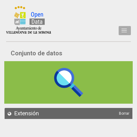
Inicio
Conjunto de datos
Datos
Conjuntos de datos
Concejalía
Temáticas
Acerca de
API
Extensión
Borrar
Actualización
Noticias