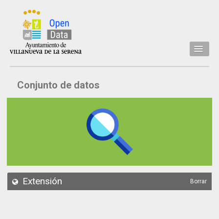
Inicio
Conjunto de datos
Datos
Conjuntos de datos
Concejalía
Temáticas
Acerca de
API
Extensión
Borrar
Actualización
Noticias