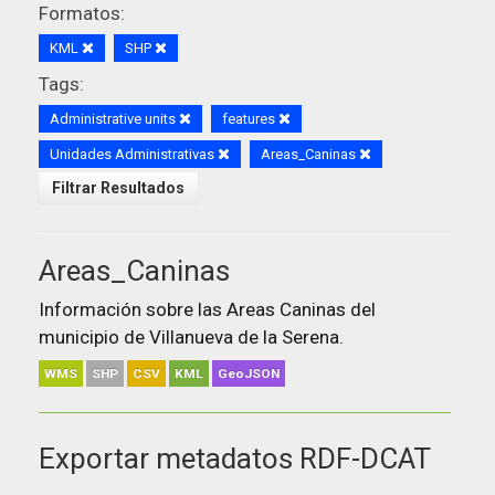
Formatos:
KML
SHP
Tags:
Administrative units
features
Unidades Administrativas
Areas_Caninas
Filtrar Resultados
Areas_Caninas
Información sobre las Areas Caninas del
municipio de Villanueva de la Serena.
WMS
SHP
CSV
KML
GeoJSON
Exportar metadatos RDF-DCAT