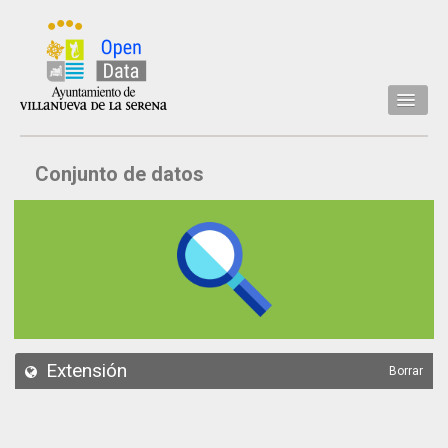
Inicio
Conjunto de datos
Datos
Conjuntos de datos
Concejalía
Temáticas
Acerca de
API
Extensión
Borrar
Actualización
Noticias