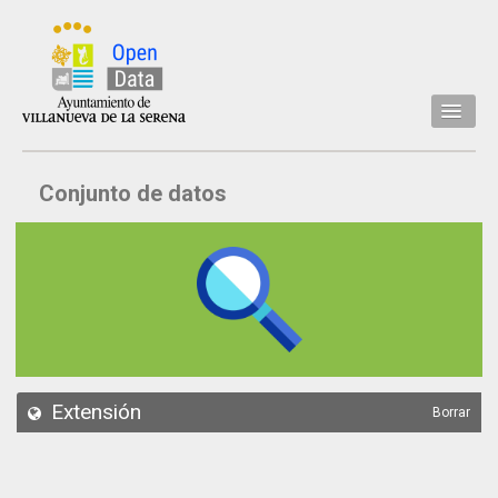
Inicio
Conjunto de datos
Datos
Conjuntos de datos
Concejalía
Temáticas
Acerca de
API
Extensión
Borrar
Actualización
Noticias