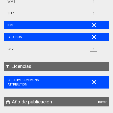
WMS
1
SHP
1
KML
GEOJSON
CSV
1
Licencias
CREATIVE COMMONS
ATTRIBUTION
Año de publicación
Borrar