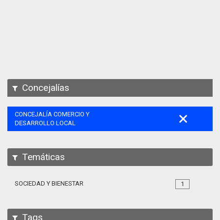
Apps
Participa
Documentación
SPARQL
Concejalías
CONCEJALÍA COMERCIO Y
DESARROLLO LOCAL
Temáticas
SOCIEDAD Y BIENESTAR
1
Tags