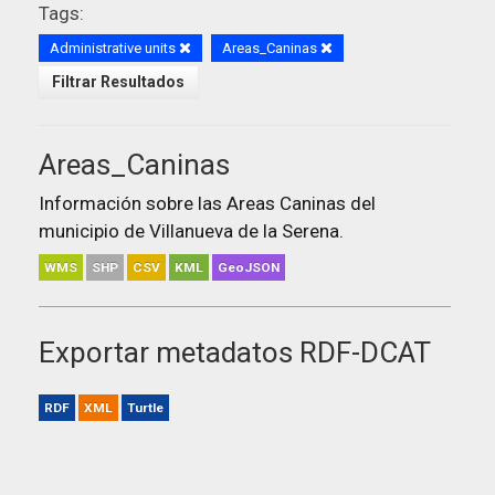
Tags:
Administrative units
Areas_Caninas
Filtrar Resultados
Areas_Caninas
Información sobre las Areas Caninas del
municipio de Villanueva de la Serena.
WMS
SHP
CSV
KML
GeoJSON
Exportar metadatos RDF-DCAT
RDF
XML
Turtle