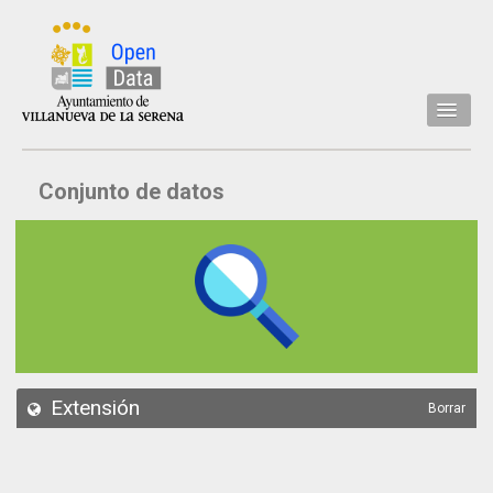
Inicio
Conjunto de datos
Datos
Conjuntos de datos
Concejalía
Temáticas
Acerca de
API
Extensión
Borrar
Actualización
Noticias