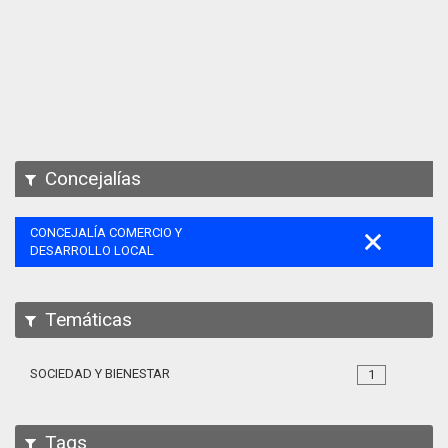
Apps
Participa
Documentación
SPARQL
Concejalías
CONCEJALÍA COMERCIO Y
DESARROLLO LOCAL
Temáticas
SOCIEDAD Y BIENESTAR
1
Tags