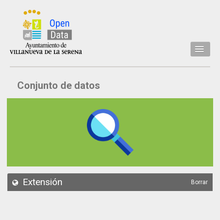
Inicio
Conjunto de datos
Datos
Conjuntos de datos
Concejalía
Temáticas
Acerca de
API
Extensión
Borrar
Actualización
Noticias