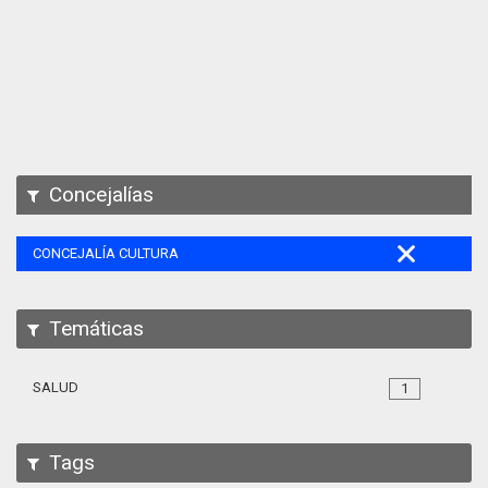
Apps
Participa
Documentación
SPARQL
Concejalías
CONCEJALÍA CULTURA
Temáticas
SALUD
1
Tags