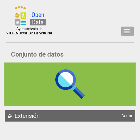
Inicio
Conjunto de datos
Datos
Conjuntos de datos
Concejalía
Temáticas
Acerca de
API
Extensión
Borrar
Actualización
Noticias