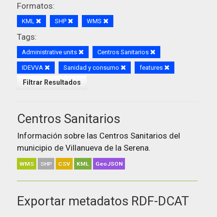
Formatos:
KML
SHP
WMS
Tags:
Administrative units
Centros Sanitarios
IDEVVA
Sanidad y consumo
features
Filtrar Resultados
Centros Sanitarios
Información sobre las Centros Sanitarios del
municipio de Villanueva de la Serena.
WMS
SHP
CSV
KML
GeoJSON
Exportar metadatos RDF-DCAT