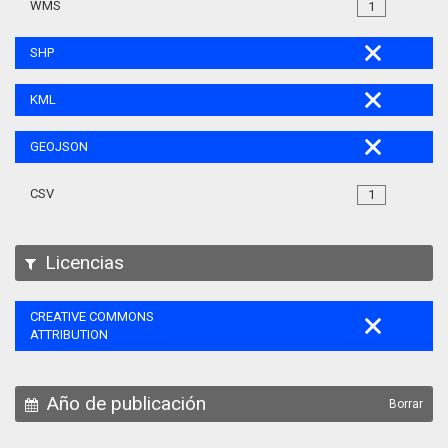
WMS
1
SHP
KML
GEOJSON
CSV
1
Licencias
CREATIVE COMMONS
ATTRIBUTION
Año de publicación
Borrar