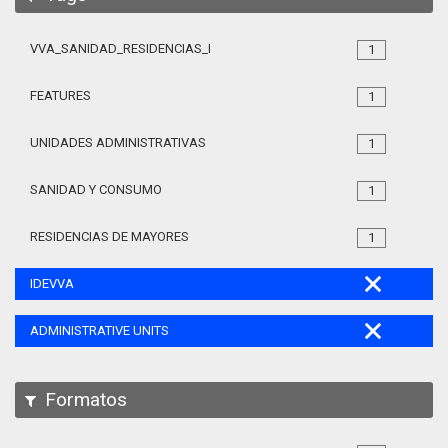
VVA_SANIDAD_RESIDENCIAS_MAYORES_105
1
FEATURES
1
UNIDADES ADMINISTRATIVAS
1
SANIDAD Y CONSUMO
1
RESIDENCIAS DE MAYORES
1
IDEVVA
ADMINISTRATIVE UNITS
Formatos