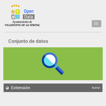
Inicio
Conjunto de datos
Datos
Conjuntos de datos
Concejalía
Temáticas
Acerca de
API
Extensión
Borrar
Actualización
Noticias