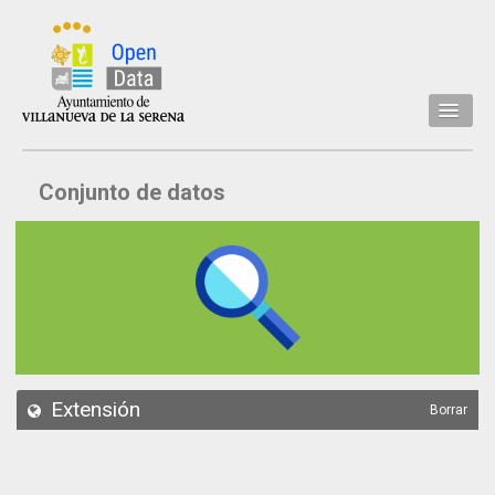
Inicio
Conjunto de datos
Datos
Conjuntos de datos
Concejalía
Temáticas
Acerca de
API
Extensión
Borrar
Actualización
Noticias