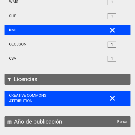
WMS
1
SHP
1
KML
GEOJSON
1
CSV
1
Licencias
CREATIVE COMMONS
ATTRIBUTION
Año de publicación
Borrar