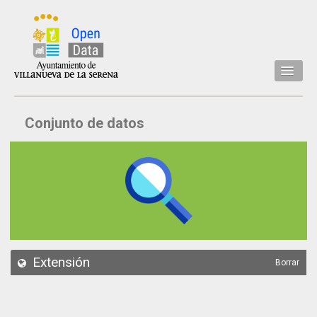
Inicio
Conjunto de datos
Datos
Conjuntos de datos
Concejalía
Temáticas
Acerca de
API
Extensión
Borrar
Actualización
Noticias