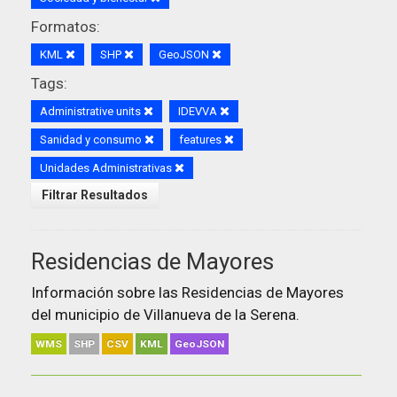
Formatos:
KML
SHP
GeoJSON
Tags:
Administrative units
IDEVVA
Sanidad y consumo
features
Unidades Administrativas
Filtrar Resultados
Residencias de Mayores
Información sobre las Residencias de Mayores
del municipio de Villanueva de la Serena.
WMS
SHP
CSV
KML
GeoJSON