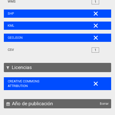
WMS
1
SHP
KML
GEOJSON
CSV
1
Licencias
CREATIVE COMMONS
ATTRIBUTION
Año de publicación
Borrar