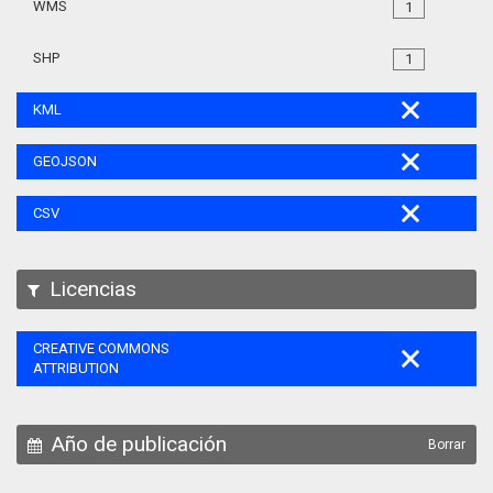
WMS
1
SHP
1
KML
GEOJSON
CSV
Licencias
CREATIVE COMMONS
ATTRIBUTION
Año de publicación
Borrar