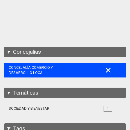
Apps
Participa
Documentación
SPARQL
Concejalías
CONCEJALÍA COMERCIO Y
DESARROLLO LOCAL
Temáticas
SOCIEDAD Y BIENESTAR
1
Tags