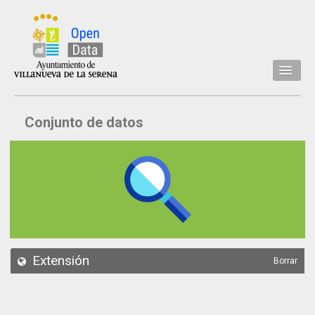
Inicio
Conjunto de datos
Datos
Conjuntos de datos
Concejalía
Temáticas
Acerca de
API
Extensión
Borrar
Actualización
Noticias