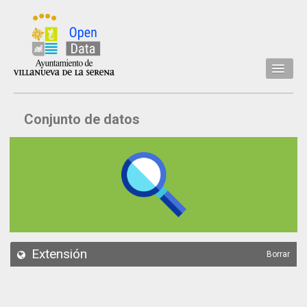
Inicio
Conjunto de datos
Datos
Conjuntos de datos
Concejalía
Temáticas
Acerca de
API
Extensión
Borrar
Actualización
Noticias