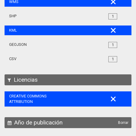
WMS
SHP
1
KML
GEOJSON
1
CSV
1
Licencias
CREATIVE COMMONS
ATTRIBUTION
Año de publicación
Borrar