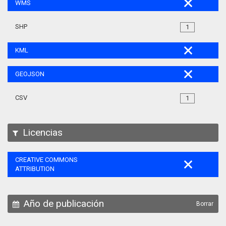
WMS
SHP
1
KML
GEOJSON
CSV
1
Licencias
CREATIVE COMMONS
ATTRIBUTION
Año de publicación
Borrar