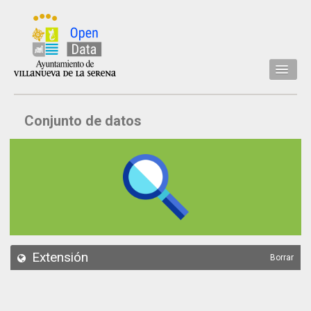
Inicio
Conjunto de datos
Datos
Conjuntos de datos
Concejalía
Temáticas
Acerca de
API
Extensión
Borrar
Actualización
Noticias