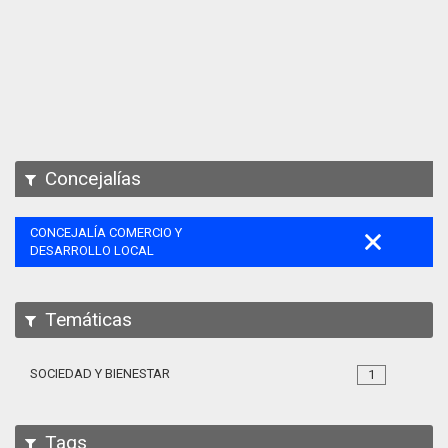
Apps
Participa
Documentación
SPARQL
Concejalías
CONCEJALÍA COMERCIO Y
DESARROLLO LOCAL
Temáticas
SOCIEDAD Y BIENESTAR
1
Tags