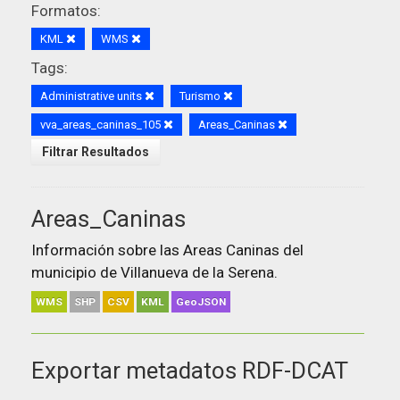
Formatos:
KML
WMS
Tags:
Administrative units
Turismo
vva_areas_caninas_105
Areas_Caninas
Filtrar Resultados
Areas_Caninas
Información sobre las Areas Caninas del
municipio de Villanueva de la Serena.
WMS
SHP
CSV
KML
GeoJSON
Exportar metadatos RDF-DCAT