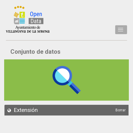
Inicio
Conjunto de datos
Datos
Conjuntos de datos
Concejalía
Temáticas
Acerca de
API
Extensión
Borrar
Actualización
Noticias