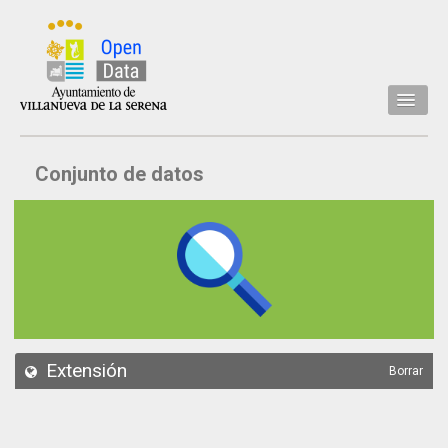
Inicio
Conjunto de datos
Datos
Conjuntos de datos
Concejalía
Temáticas
Acerca de
API
Extensión
Borrar
Actualización
Noticias