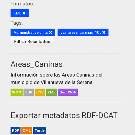
Formatos:
KML
Tags:
Administrative units
vva_areas_caninas_105
Filtrar Resultados
Areas_Caninas
Información sobre las Areas Caninas del
municipio de Villanueva de la Serena.
WMS
SHP
CSV
KML
GeoJSON
Exportar metadatos RDF-DCAT
RDF
XML
Turtle