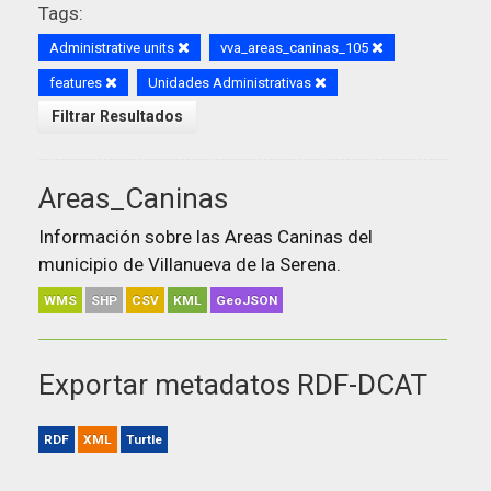
Tags:
Administrative units
vva_areas_caninas_105
features
Unidades Administrativas
Filtrar Resultados
Areas_Caninas
Información sobre las Areas Caninas del
municipio de Villanueva de la Serena.
WMS
SHP
CSV
KML
GeoJSON
Exportar metadatos RDF-DCAT
RDF
XML
Turtle