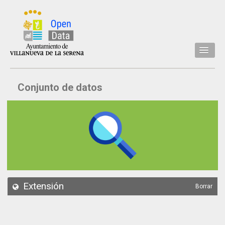
Inicio
Conjunto de datos
Datos
Conjuntos de datos
Concejalía
Temáticas
Acerca de
API
Extensión
Borrar
Actualización
Noticias