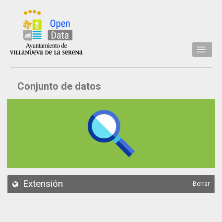
Inicio
Conjunto de datos
Datos
Conjuntos de datos
Concejalía
Temáticas
Acerca de
API
Extensión
Borrar
Actualización
Noticias