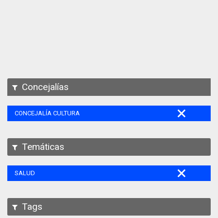
Apps
Participa
Documentación
SPARQL
Concejalías
CONCEJALÍA CULTURA
Temáticas
SALUD
Tags