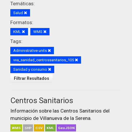
Temáticas:
Salud
Formatos:
KML
WMS
Tags:
Administrative units
vva_sanidad_centrossanitarios_105
Sanidad y consumo
Filtrar Resultados
Centros Sanitarios
Información sobre las Centros Sanitarios del
municipio de Villanueva de la Serena.
WMS
SHP
CSV
KML
GeoJSON