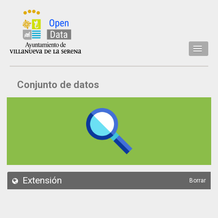
Inicio
Conjunto de datos
Datos
Conjuntos de datos
Concejalía
Temáticas
Acerca de
API
Extensión
Borrar
Actualización
Noticias