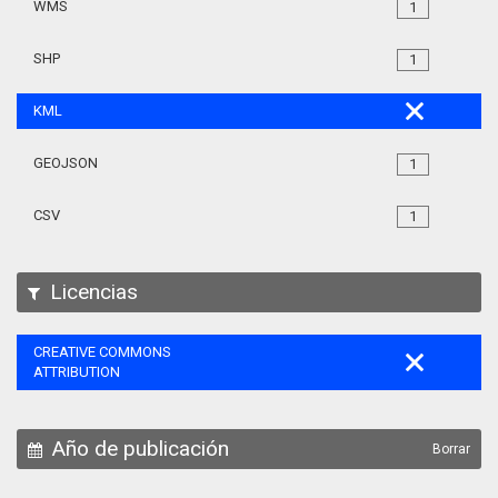
WMS
1
SHP
1
KML
GEOJSON
1
CSV
1
Licencias
CREATIVE COMMONS
ATTRIBUTION
Año de publicación
Borrar