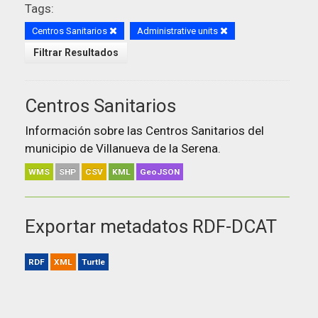
Tags:
Centros Sanitarios
Administrative units
Filtrar Resultados
Centros Sanitarios
Información sobre las Centros Sanitarios del
municipio de Villanueva de la Serena.
WMS
SHP
CSV
KML
GeoJSON
Exportar metadatos RDF-DCAT
RDF
XML
Turtle