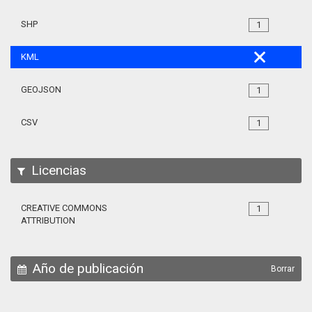
SHP
1
KML
GEOJSON
1
CSV
1
Licencias
CREATIVE COMMONS
1
ATTRIBUTION
Año de publicación
Borrar