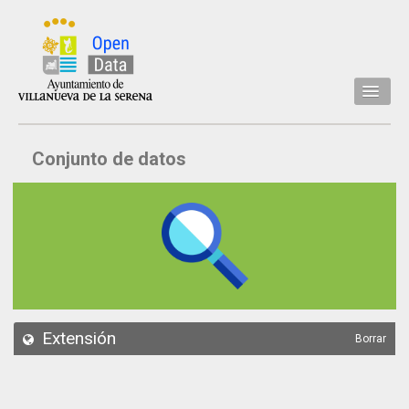
Inicio
Conjunto de datos
Datos
Conjuntos de datos
Concejalía
Temáticas
Acerca de
API
Extensión
Borrar
Actualización
Noticias