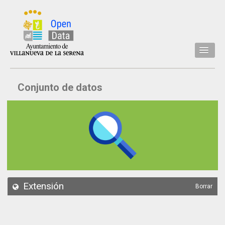
Inicio
Conjunto de datos
Datos
Conjuntos de datos
Concejalía
Temáticas
Acerca de
API
Extensión
Borrar
Actualización
Noticias