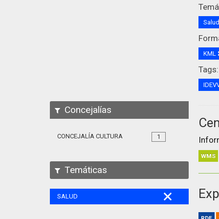
Temát
Salu
Form
KML
Tags:
IDEV
Concejalías
Cen
CONCEJALÍA CULTURA
1
Infor
WMS
Temáticas
Exp
SALUD
RDF