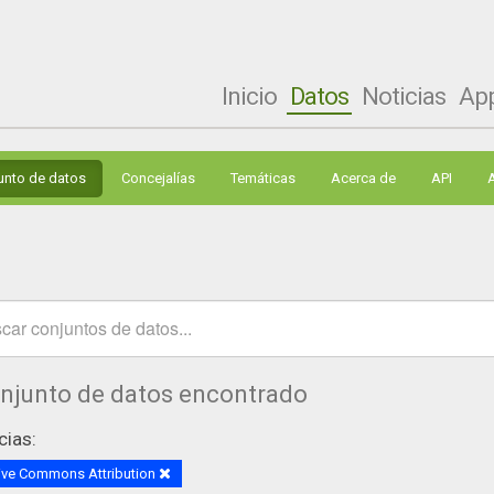
Inicio
Datos
Noticias
Ap
unto de datos
Concejalías
Temáticas
Acerca de
API
onjunto de datos encontrado
cias:
ive Commons Attribution