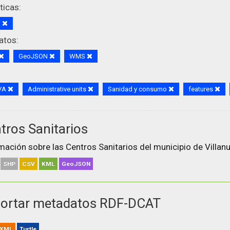
icas:
d
atos:
GeoJSON
WMS
VA
Administrative units
Sanidad y consumo
features
tros Sanitarios
mación sobre las Centros Sanitarios del municipio de Villanu
SHP
CSV
KML
GeoJSON
ortar metadatos RDF-DCAT
XML
Turtle