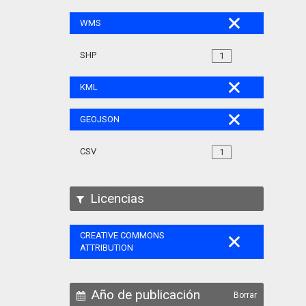
WMS
SHP
1
KML
GEOJSON
CSV
1
Licencias
CREATIVE COMMONS
ATTRIBUTION
Año de publicación
Borrar