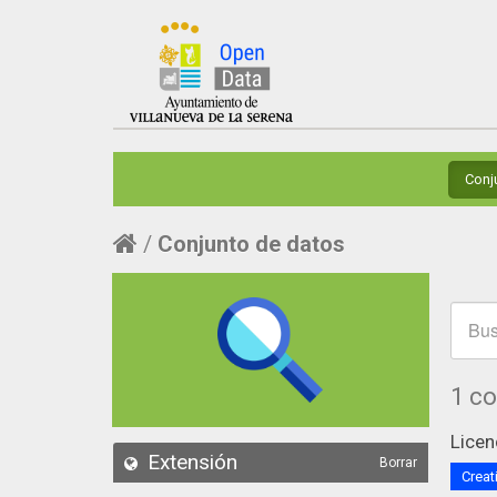
Conj
Conjunto de datos
1 c
Licen
Extensión
Borrar
Creat