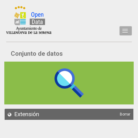
Inicio
Conjunto de datos
Datos
Conjuntos de datos
Concejalía
Temáticas
Acerca de
API
Extensión
Borrar
Actualización
Noticias