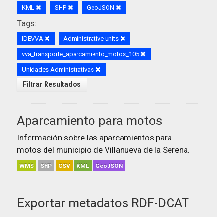
KML
SHP
GeoJSON
Tags:
IDEVVA
Administrative units
vva_transporte_aparcamiento_motos_105
Unidades Administrativas
Filtrar Resultados
Aparcamiento para motos
Información sobre las aparcamientos para
motos del municipio de Villanueva de la Serena.
WMS
SHP
CSV
KML
GeoJSON
Exportar metadatos RDF-DCAT