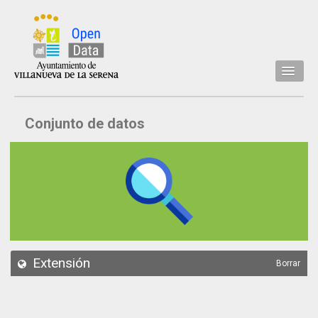
Inicio
Conjunto de datos
Datos
Conjuntos de datos
Concejalía
Temáticas
Acerca de
API
Extensión
Borrar
Actualización
Noticias