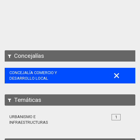
Apps
Participa
Documentación
SPARQL
Concejalías
CONCEJALÍA COMERCIO Y
DESARROLLO LOCAL
Temáticas
URBANISMO E
1
INFRAESTRUCTURAS