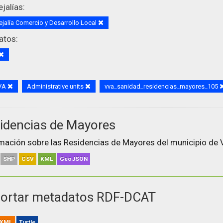
jalías:
jalía Comercio y Desarrollo Local
atos:
VA
Administrative units
vva_sanidad_residencias_mayores_105
idencias de Mayores
mación sobre las Residencias de Mayores del municipio de V
SHP
CSV
KML
GeoJSON
ortar metadatos RDF-DCAT
XML
Turtle