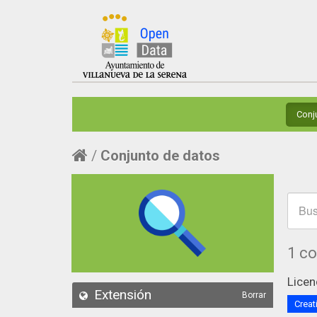
Conj
Conjunto de datos
1 c
Licen
Extensión
Borrar
Creat