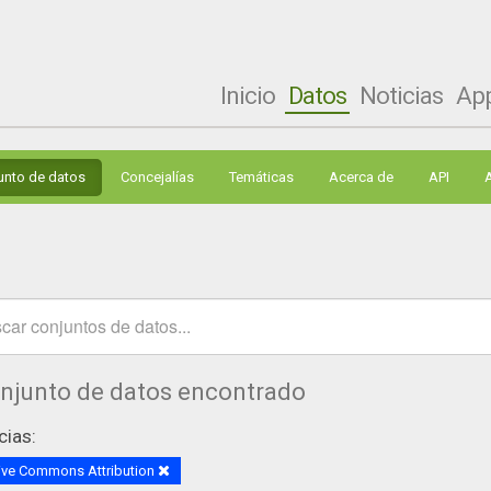
Inicio
Datos
Noticias
Ap
unto de datos
Concejalías
Temáticas
Acerca de
API
onjunto de datos encontrado
cias:
ive Commons Attribution