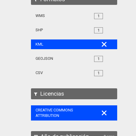
WMS
1
SHP
1
KML
GEOJSON
1
CSV
1
Licencias
CREATIVE COMMONS
ATTRIBUTION