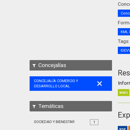
Conce
Conce
Form
KML
Tags:
IDEV
Concejalías
Res
CONCEJALÍA COMERCIO Y
Infor
DESARROLLO LOCAL
WMS
Temáticas
Exp
SOCIEDAD Y BIENESTAR
1
RDF