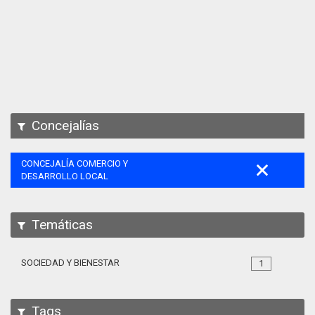
Apps
Participa
Documentación
SPARQL
Concejalías
CONCEJALÍA COMERCIO Y
DESARROLLO LOCAL
Temáticas
SOCIEDAD Y BIENESTAR
1
Tags