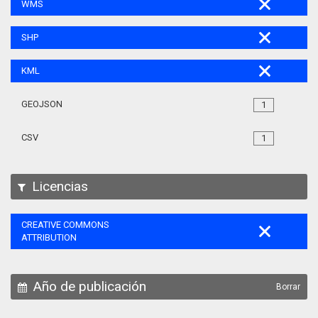
WMS
SHP
KML
GEOJSON
1
CSV
1
Licencias
CREATIVE COMMONS
ATTRIBUTION
Año de publicación
Borrar