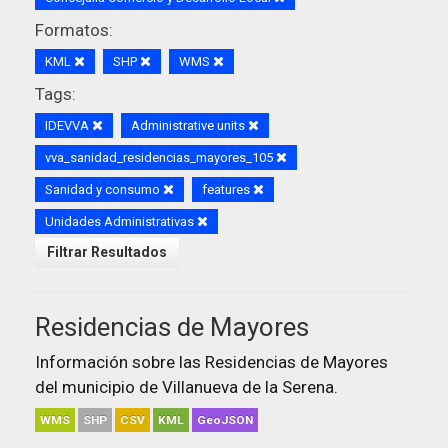
Formatos:
KML
SHP
WMS
Tags:
IDEVVA
Administrative units
vva_sanidad_residencias_mayores_105
Sanidad y consumo
features
Unidades Administrativas
Filtrar Resultados
Residencias de Mayores
Información sobre las Residencias de Mayores
del municipio de Villanueva de la Serena.
WMS
SHP
CSV
KML
GeoJSON