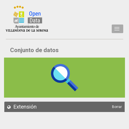
Inicio
Conjunto de datos
Datos
Conjuntos de datos
Concejalía
Temáticas
Acerca de
API
Extensión
Borrar
Actualización
Noticias