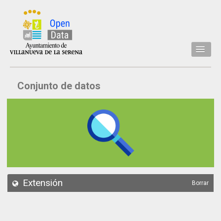
Inicio
Conjunto de datos
Datos
Conjuntos de datos
Concejalía
Temáticas
Acerca de
API
Extensión
Borrar
Actualización
Noticias