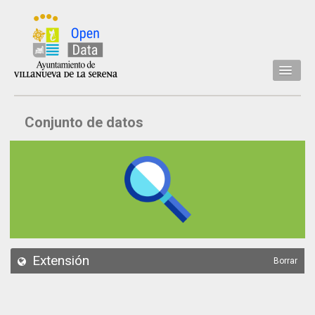
Inicio
Conjunto de datos
Datos
Conjuntos de datos
Concejalía
Temáticas
Acerca de
API
Extensión
Borrar
Actualización
Noticias