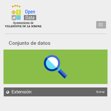
Inicio
Conjunto de datos
Datos
Conjuntos de datos
Concejalía
Temáticas
Acerca de
API
Extensión
Borrar
Actualización
Noticias