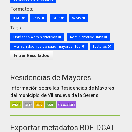
Formatos:
KML
CSV
SHP
WMS
Tags:
Unidades Administrativas
Administrative units
vva_sanidad_residencias_mayores_105
features
Filtrar Resultados
Residencias de Mayores
Información sobre las Residencias de Mayores
del municipio de Villanueva de la Serena.
WMS
SHP
CSV
KML
GeoJSON
Exportar metadatos RDF-DCAT