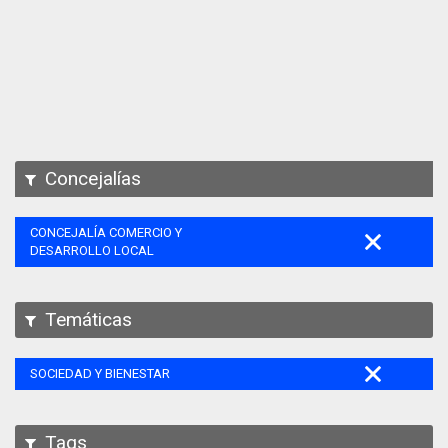
Apps
Participa
Documentación
SPARQL
Concejalías
CONCEJALÍA COMERCIO Y
DESARROLLO LOCAL
Temáticas
SOCIEDAD Y BIENESTAR
Tags