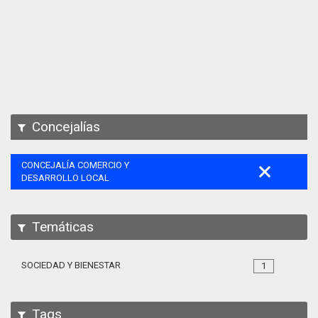
Apps
Participa
Documentación
SPARQL
Concejalías
CONCEJALÍA COMERCIO Y
DESARROLLO LOCAL
Temáticas
SOCIEDAD Y BIENESTAR
1
Tags