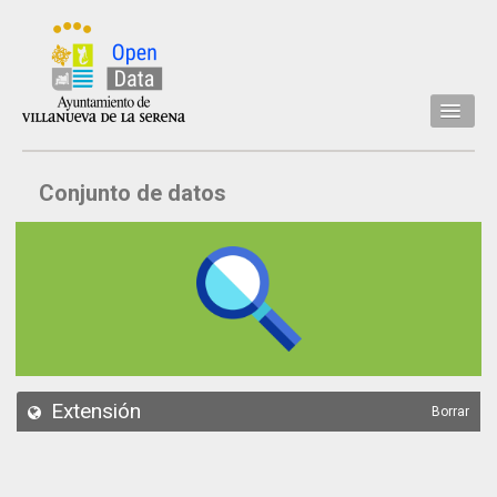
Inicio
Conjunto de datos
Datos
Conjuntos de datos
Concejalía
Temáticas
Acerca de
API
Extensión
Borrar
Actualización
Noticias