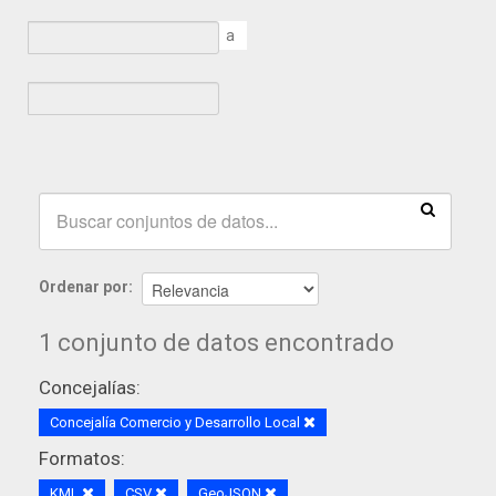
a
Ordenar por
1 conjunto de datos encontrado
Concejalías:
Concejalía Comercio y Desarrollo Local
Formatos:
KML
CSV
GeoJSON