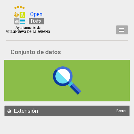
Inicio
Conjunto de datos
Datos
Conjuntos de datos
Concejalía
Temáticas
Acerca de
API
Extensión
Borrar
Actualización
Noticias