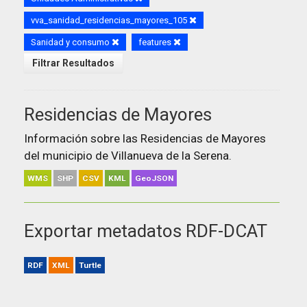
vva_sanidad_residencias_mayores_105
Sanidad y consumo
features
Filtrar Resultados
Residencias de Mayores
Información sobre las Residencias de Mayores
del municipio de Villanueva de la Serena.
WMS
SHP
CSV
KML
GeoJSON
Exportar metadatos RDF-DCAT
RDF
XML
Turtle