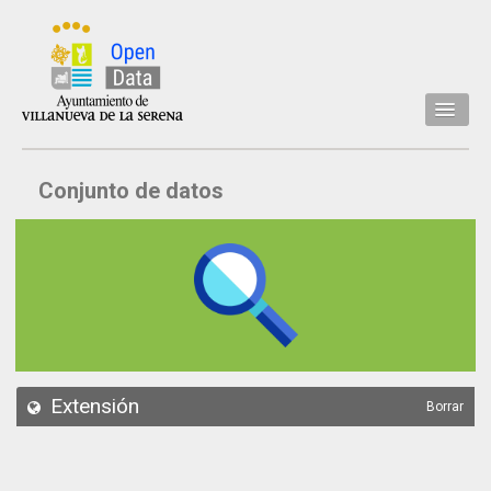
Inicio
Conjunto de datos
Datos
Conjuntos de datos
Concejalía
Temáticas
Acerca de
API
Extensión
Borrar
Actualización
Noticias