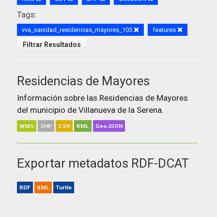
Tags:
vva_sanidad_residencias_mayores_105
features
Filtrar Resultados
Residencias de Mayores
Información sobre las Residencias de Mayores
del municipio de Villanueva de la Serena.
WMS
SHP
CSV
KML
GeoJSON
Exportar metadatos RDF-DCAT
RDF
XML
Turtle