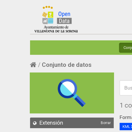
Conj
Conjunto de datos
1 c
Form
Extensión
Borrar
KML