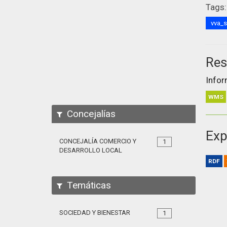
Tags:
vva_
Res
Infor
WMS
Concejalías
Exp
CONCEJALÍA COMERCIO Y
1
DESARROLLO LOCAL
RDF
Temáticas
SOCIEDAD Y BIENESTAR
1