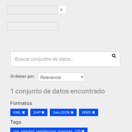
a
Ordenar por
1 conjunto de datos encontrado
Formatos:
KML
SHP
GeoJSON
WMS
Tags:
vva_sanidad_residencias_mayores_105