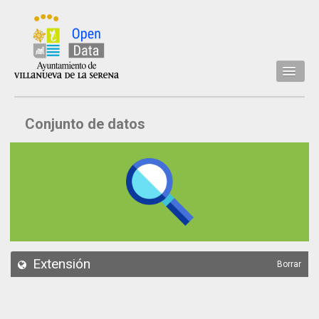
Inicio
Conjunto de datos
Datos
Conjuntos de datos
Concejalía
Temáticas
Acerca de
API
Extensión
Borrar
Actualización
Noticias