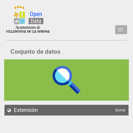
Inicio
Conjunto de datos
Datos
Conjuntos de datos
Concejalía
Temáticas
Acerca de
API
Extensión
Borrar
Actualización
Noticias