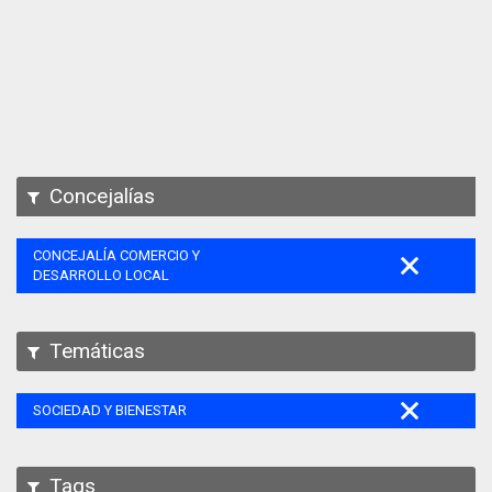
Apps
Participa
Documentación
SPARQL
Concejalías
CONCEJALÍA COMERCIO Y
DESARROLLO LOCAL
Temáticas
SOCIEDAD Y BIENESTAR
Tags