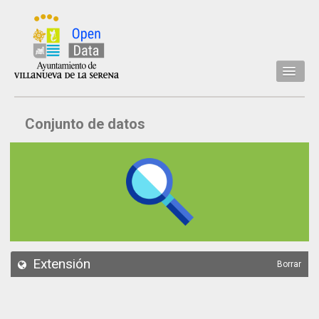
Inicio
Conjunto de datos
Datos
Conjuntos de datos
Concejalía
Temáticas
Acerca de
API
Extensión
Borrar
Actualización
Noticias