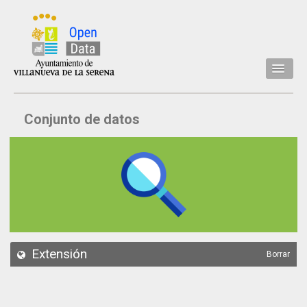
Inicio
Conjunto de datos
Datos
Conjuntos de datos
Concejalía
Temáticas
Acerca de
API
Extensión
Borrar
Actualización
Noticias