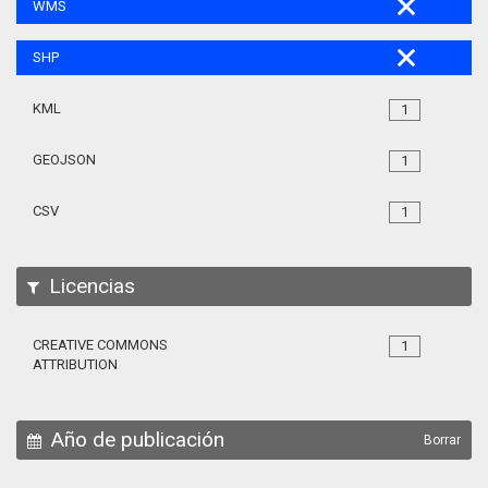
WMS
SHP
KML
1
GEOJSON
1
CSV
1
Licencias
CREATIVE COMMONS
1
ATTRIBUTION
Año de publicación
Borrar