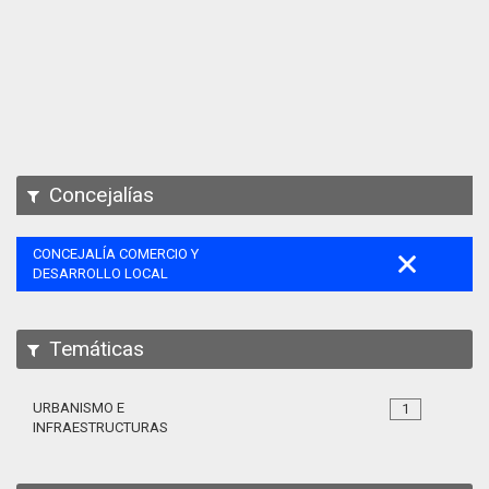
Apps
Participa
Documentación
SPARQL
Concejalías
CONCEJALÍA COMERCIO Y
DESARROLLO LOCAL
Temáticas
URBANISMO E
1
INFRAESTRUCTURAS