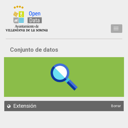
Inicio
Conjunto de datos
Datos
Conjuntos de datos
Concejalía
Temáticas
Acerca de
API
Extensión
Borrar
Actualización
Noticias