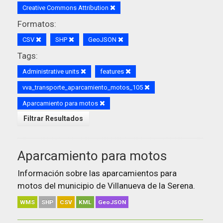
Creative Commons Attribution
Formatos:
CSV
SHP
GeoJSON
Tags:
Administrative units
features
vva_transporte_aparcamiento_motos_105
Aparcamiento para motos
Filtrar Resultados
Aparcamiento para motos
Información sobre las aparcamientos para
motos del municipio de Villanueva de la Serena.
WMS
SHP
CSV
KML
GeoJSON