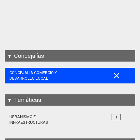
Apps
Participa
Documentación
SPARQL
Concejalías
CONCEJALÍA COMERCIO Y
DESARROLLO LOCAL
Temáticas
URBANISMO E
1
INFRAESTRUCTURAS