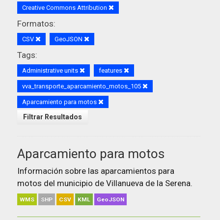
Creative Commons Attribution
Formatos:
CSV
GeoJSON
Tags:
Administrative units
features
vva_transporte_aparcamiento_motos_105
Aparcamiento para motos
Filtrar Resultados
Aparcamiento para motos
Información sobre las aparcamientos para
motos del municipio de Villanueva de la Serena.
WMS
SHP
CSV
KML
GeoJSON