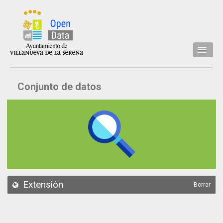
Inicio
Conjunto de datos
Datos
Conjuntos de datos
Concejalía
Temáticas
Acerca de
API
Extensión
Borrar
Actualización
Noticias