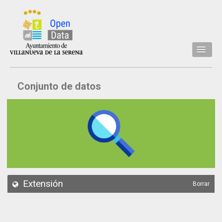
Inicio
Conjunto de datos
Datos
Conjuntos de datos
Concejalía
Temáticas
Acerca de
API
Extensión
Borrar
Actualización
Noticias