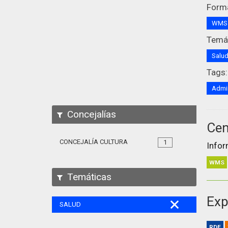
Form
WM
Temát
Salu
Tags:
Admin
Concejalías
Cen
CONCEJALÍA CULTURA
1
Infor
WMS
Temáticas
Exp
SALUD
RDF