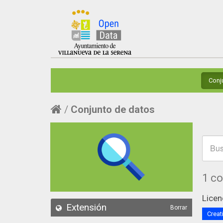
Conj
Conjunto de datos
1 c
Licen
Extensión
Borrar
Creat