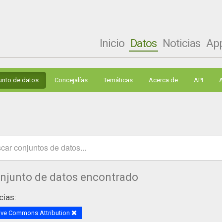
Inicio
Datos
Noticias
Ap
unto de datos
Concejalías
Temáticas
Acerca de
API
onjunto de datos encontrado
cias:
ive Commons Attribution