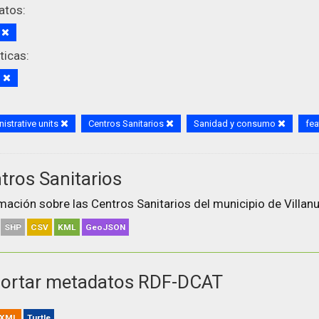
atos:
S
icas:
d
istrative units
Centros Sanitarios
Sanidad y consumo
fea
tros Sanitarios
mación sobre las Centros Sanitarios del municipio de Villanu
SHP
CSV
KML
GeoJSON
ortar metadatos RDF-DCAT
XML
Turtle