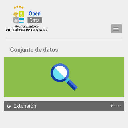
Inicio
Conjunto de datos
Datos
Conjuntos de datos
Concejalía
Temáticas
Acerca de
API
Extensión
Borrar
Actualización
Noticias