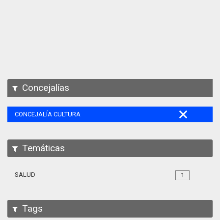
Apps
Participa
Documentación
SPARQL
Concejalías
CONCEJALÍA CULTURA
Temáticas
SALUD
1
Tags